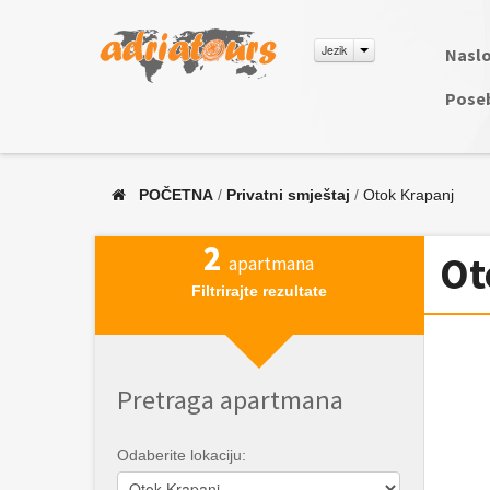
Jezik
Naslo
Pose
POČETNA
/
Privatni smještaj
/
Otok Krapanj
2
Ot
apartmana
Filtrirajte rezultate
Pretraga apartmana
Odaberite lokaciju: