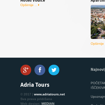
Hoteli Vodice
Apartm
Opširnije ...
Opširnije 
Najnovi
Adria Tours
POČETAK
IŠČEKIV
© 2017 |
www.adriatours.net
Upoznajm
Sva prava pridržana
Web design:
MEDIAN