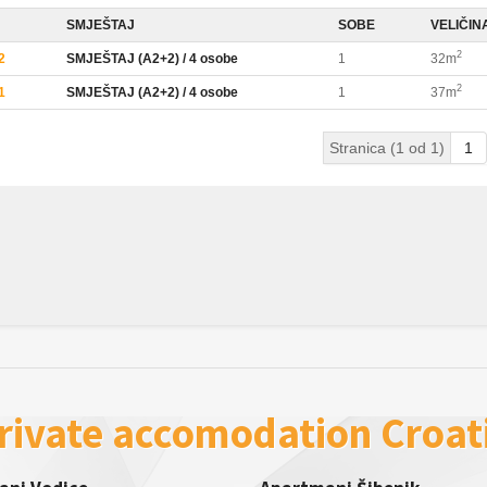
SMJEŠTAJ
SOBE
VELIČIN
2
2
SMJEŠTAJ (A2+2) / 4 osobe
1
32m
2
1
SMJEŠTAJ (A2+2) / 4 osobe
1
37m
Stranica (1 od 1)
1
rivate accomodation Croat