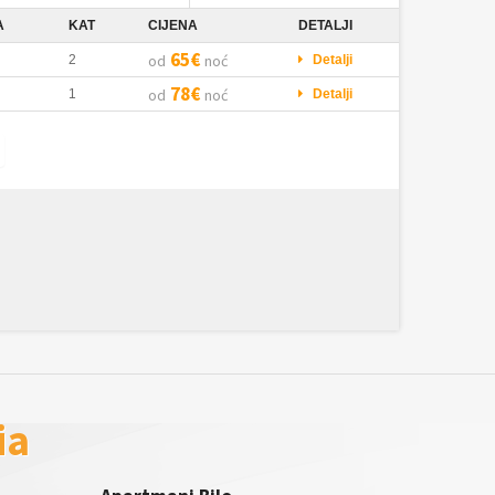
A
KAT
CIJENA
DETALJI
65€
od
noć
2
Detalji
78€
od
noć
1
Detalji
ia