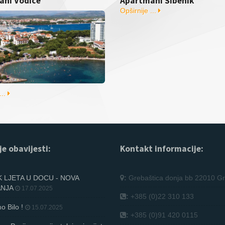
ani Vodice
Apartmani Šibenik
Opširnije ...
...
je obavijesti:
Kontakt informacije:
 LJETA U DOCU - NOVA
:
Grebaštica donja bb 22010 Gr
ANJA
17.07.2025
:
+385 (0)22 310 133
o Bilo !
15.07.2025
:
+385 (0)91 420 0115