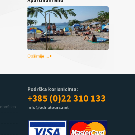
Apartmani Bilo
Opširnije ...
Podrška korisnicima:
+385 (0)22 310 133
ebaštica
info@adriatours.net