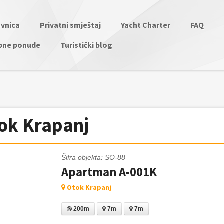
vnica
Privatni smještaj
Yacht Charter
FAQ
bne ponude
Turistički blog
ok Krapanj
Šifra objekta: SO-88
Apartman A-001K
Otok Krapanj
200m
7m
7m