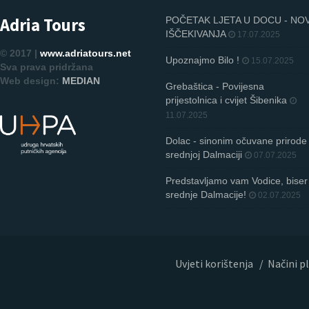
Adria Tours
POČETAK LJETA U DOCU - NO
IŠČEKIVANJA
17.07.2025
© 2017 |
www.adriatours.net
Upoznajmo Bilo !
15.07.2025
Sva prava pridržana
Web design:
MEDIAN
Grebaštica - Povijesna
prijestolnica i cvijet Šibenika
11.07.2025
Dolac - sinonim očuvane prirode
srednjoj Dalmaciji
07.07.2025
Predstavljamo vam Vodice, biser
srednje Dalmacije!
02.07.2025
Uvjeti korištenja
/
Načini p