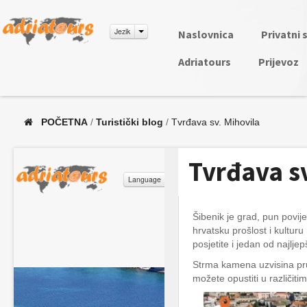
Jezik
Naslovnica
Privatni 
Adriatours
Prijevoz
POČETNA
/
Turistički blog
/
Tvrđava sv. Mihovila
Tvrđava sv
Šibenik je grad, pun povij
hrvatsku prošlost i kultur
posjetite i jedan od najlje
Strma kamena uzvisina pruž
možete opustiti u različiti