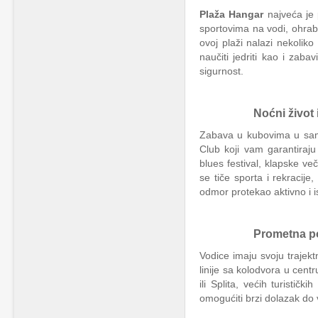
Plaža Hangar
najveća je 
sportovima na vodi, ohrabr
ovoj plaži nalazi nekoliko 
naučiti jedriti kao i zab
sigurnost.
Noćni život i d
Zabava u kubovima u samo
Club koji vam garantiraj
blues festival, klapske ve
se tiče sporta i rekracij
odmor protekao aktivno i 
Prometna pove
Vodice imaju svoju trajek
linije sa kolodvora u cent
ili Splita, većih turisti
omogućiti brzi dolazak do