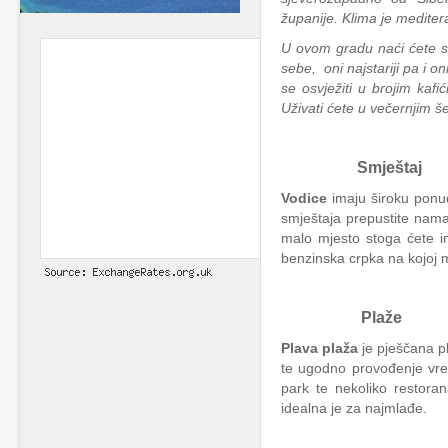
županije. Klima je mediter
U ovom gradu naći ćete s
sebe, oni najstariji pa i 
se osvježiti u brojim kaf
Uživati ćete u večernjim 
Smještaj
Vodice
imaju široku ponud
smještaja prepustite nama
malo mjesto stoga ćete i
benzinska crpka na kojoj m
Plaže
Plava plaža
je pješčana pl
te ugodno provođenje vrem
park te nekoliko restora
idealna je za najmlađe.