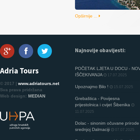
Opširnije ...
Najnovije obavijesti:
Adria Tours
POČETAK LJETA U DOCU - NO
IŠČEKIVANJA
17.07.2025
© 2017 |
www.adriatours.net
Upoznajmo Bilo !
15.07.2025
Sva prava pridržana
Web design:
MEDIAN
Grebaštica - Povijesna
prijestolnica i cvijet Šibenika
11.07.2025
Dolac - sinonim očuvane prirode
srednjoj Dalmaciji
07.07.2025