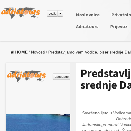
Jezik
Naslovnica
Privatni 
Adriatours
Prijevoz
HOME
/
Novosti
/
Predstavljamo vam Vodice, biser srednje Dal
Predstavl
srednje D
Savršeno ljeto u Vodicam
Dobrodošli u grad lije
Jadranskoga mora! Vodice 
sjeverozapadno od Šiben